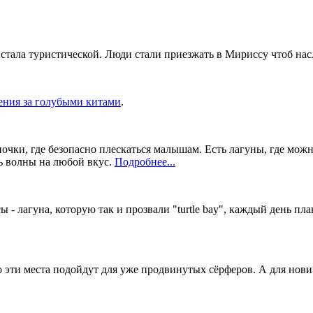
стала туристической. Люди стали приезжать в Мириссу чтоб нас
ения за голубыми китами
.
анночки, где безопасно плескаться малышам. Есть лагуны, где мо
ь волны на любой вкус.
Подробнее...
 - лагуна, которую так и прозвали "turtle bay", каждый день 
о эти места подойдут для уже продвинутых сёрферов. А для нови