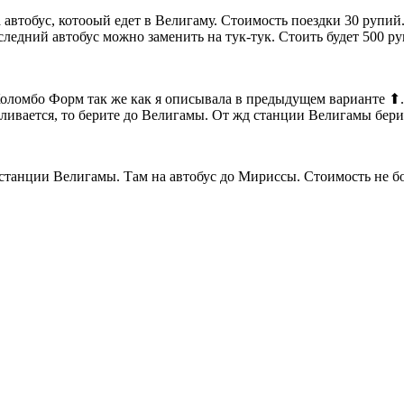
 автобус, котооый едет в Велигаму. Стоимость поездки 30 рупий
следний автобус можно заменить на тук-тук. Стоить будет 500 ру
Коломбо Форм так же как я описывала в предыдущем варианте ⬆.
ливается, то берите до Велигамы. От жд станции Велигамы берит
останции Велигамы. Там на автобус до Мириссы. Стоимость не б