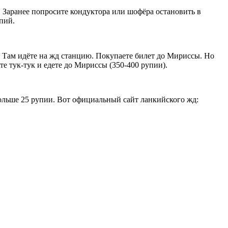
. Заранее попросите кондуктора или шофёра остановить в
пий.
 Там идёте на жд станцию. Покупаете билет до Мириссы. Но
е тук-тук и едете до Мириссы (350-400 рупии).
ольше 25 рупии. Вот официальный сайт ланкийского жд: