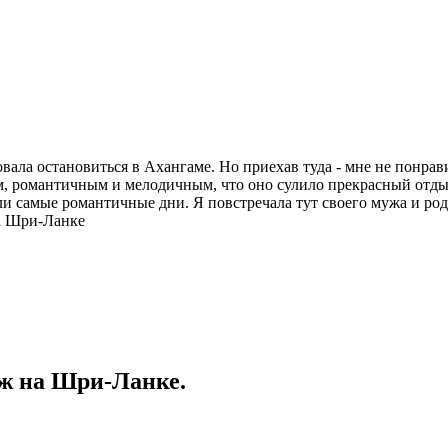
овала остановиться в Ахангаме. Но приехав туда - мне не понрав
ым, романтичным и мелодичным, что оно сулило прекрасный отды
ли самые романтичные дни. Я повстречала тут своего мужа и род
на Шри-Ланке
яж на Шри-Ланке.