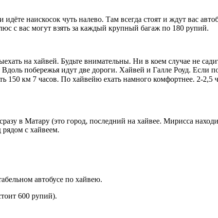
и идёте наискосок чуть налево. Там всегда стоят и ждут вас авт
люс с вас могут взять за каждый крупный багаж по 180 рупий.
ыехать на хайвей. Будьте внимательны. Ни в коем случае не садит
Вдоль побережья идут две дороги. Хайвей и Галле Роуд. Если пое
ть 150 км 7 часов. По хайвейю ехать намного комфортнее. 2-2,5
сразу в Матару (это город, последний на хайвее. Мирисса находи
 рядом с хайвеем.
ртабельном автобусе по хайвею.
тоит 600 рупий).