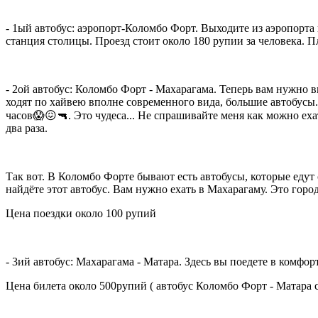
- 1ый автобус: аэропорт-Коломбо Форт. Выходите из аэропорта 
станция столицы. Проезд стоит около 180 рупии за человека. П
- 2ой автобус: Коломбо Форт - Махарагама. Теперь вам нужно в
ходят по хайвею вполне современного вида, большие автобусы. 
часов😱😖🔫. Это чудеса... Не спрашивайте меня как можно еха
два раза.
Так вот. В Коломбо Форте бывают есть автобусы, которые едут 
найдёте этот автобус. Вам нужно ехать в Махарагаму. Это город
Цена поездки около 100 рупий
- 3ий автобус: Махарагама - Матара. Здесь вы поедете в комфо
Цена билета около 500рупий ( автобус Коломбо Форт - Матара с