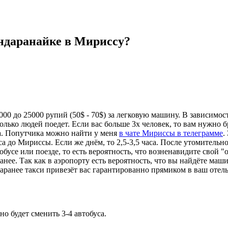
андаранайке в Мириссу?
0 до 25000 рупий (50$ - 70$) за легковую машину. В зависимост
олько людей поедет. Если вас больше 3х человек, то вам нужно 
а. Попутчика можно найти у меня
в чате Мириссы в телеграмме
.
са до Мириссы. Если же днём, то 2,5-3,5 часа. После утомительно
бусе или поезде, то есть вероятность, что возненавидите свой "
ранее. Так как в аэропорту есть вероятность, что вы найдёте маш
ранее такси привезёт вас гарантированно прямиком в ваш отель 
но будет сменить 3-4 автобуса.