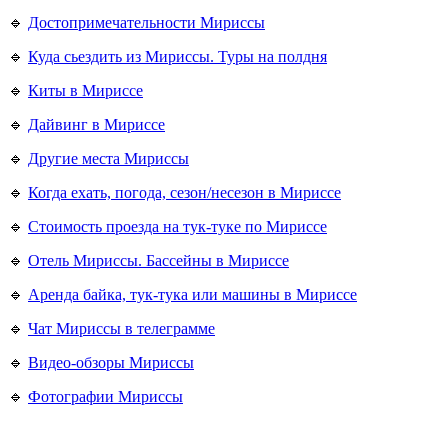
🔹
Достопримечательности Мириссы
🔹
Куда сьездить из Мириссы. Туры на полдня
🔹
Киты в Мириссе
🔹
Дайвинг в Мириссе
🔹
Другие места Мириссы
🔹
Когда ехать, погода, сезон/несезон в Мириссе
🔹
Стоимость проезда на тук-туке по Мириссе
🔹
Отель Мириссы. Бассейны в Мириссе
🔹
Аренда байка, тук-тука или машины в Мириссе
🔹​
Чат Мириссы в телеграмме
🔹
Видео-обзоры Мириссы
🔹
Фотографии Мириссы