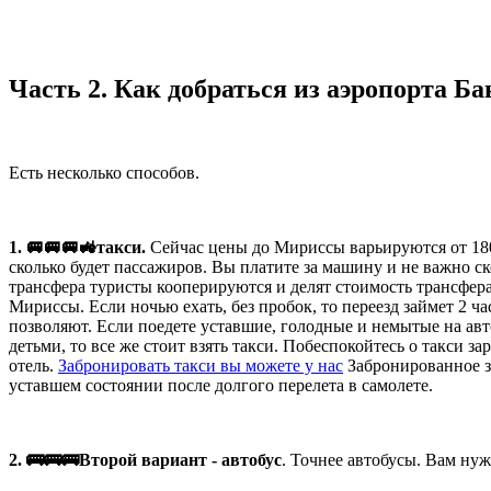
Часть 2. Как добраться из аэропорта Б
Есть несколько способов.
1. 🚐🚐🚐🚜такси.
Сейчас цены до Мириссы варьируются от 1800
сколько будет пассажиров. Вы платите за машину и не важно ск
трансфера туристы кооперируются и делят стоимость трансфер
Мириссы. Если ночью ехать, без пробок, то переезд займет 2 ча
позволяют. Если поедете уставшие, голодные и немытые на авто
детьми, то все же стоит взять такси. Побеспокойтесь о такси за
отель.
Забронировать такси вы можете у нас
Забронированное за
уставшем состоянии после долгого перелета в самолете.
2. 🚌🚌🚌Второй вариант - автобус
. Точнее автобусы. Вам нуж