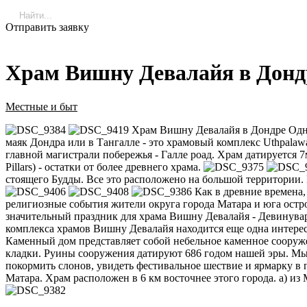
Отправить заявку
Храм Вишну Девалайя в Дондре
Местные и быт
Храм Вишну Девалайя в Дондре Одна 
маяк Дондра или в Тангалле - это храмовый комплекс Uthpalawa
главной магистрали побережья - Галле роад. Храм датируется 
Pillars) - остатки от более древнего храма.
стоящего Будды. Все это расположено на большой территории. 
Как в древние времена,
религиозные события жители округа города Матара и юга остр
значительный праздник для храма Вишну Девалайя - Девинувара
комплекса храмов Вишну Девалайя находится еще одна интересн
Каменный дом представляет собой небельное каменное сооруж
кладки. Руины сооружения датируют 686 годом нашей эры. Мы 
покормить слонов, увидеть фестивальное шествие и ярмарку в
Матара. Храм расположен в 6 км восточнее этого города. а) из