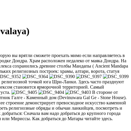
valaya)
орую вы врятли сможете проехать мимо если направляетесь в
городке Дондра. Храм расположен недалеко от маяка Дондра. На
плекса сохранились древние столбы Мандапы ( Ancient Mandapa
ьких религиозных построек: храмы, алтари, ворота, статуя
ой религиозной точкой юга Шри-Ланки. Здесь часто празднуют
плексом становится ярморочной территорией. Самый
густа.
В стороне от
ник Галге - Каменный дом (Devinuwara Gal Ge - Stone House).
ее строение демонстрирует превосходное искусство каменной
реть религиозные обряды и обычаи ланкийцев, посмотреть и
 добраться: Сначала вам надо добраться до крупного города
ры или Мириссы. Как добраться до Матары читайте здесь.