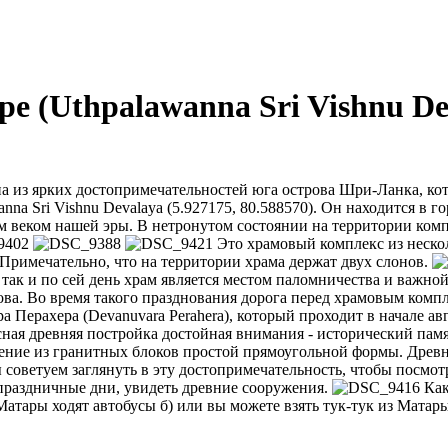
 (Uthpalawanna Sri Vishnu De
из ярких достопримечательностей юга острова Шри-Ланка, кот
nna Sri Vishnu Devalaya (5.927175, 80.588570). Он находится в 
7м веком нашей эры. В нетронутом состоянии на территории ком
Это храмовый комплекс из нескол
Примечательно, что на территории храма держат двух слонов.
 так и по сей день храм является местом паломничества и важн
ова. Во время такого празднования дорога перед храмовым ком
 Перахера (Devanuvara Perahera), который проходит в начале ав
ая древняя постройка достойная внимания - исторический памят
ение из гранитных блоков простой прямоугольной формы. Древн
советуем заглянуть в эту достопримечательность, чтобы посмот
 праздничные дни, увидеть древние сооружения.
Как
 Матары ходят автобусы б) или вы можете взять тук-тук из Мата