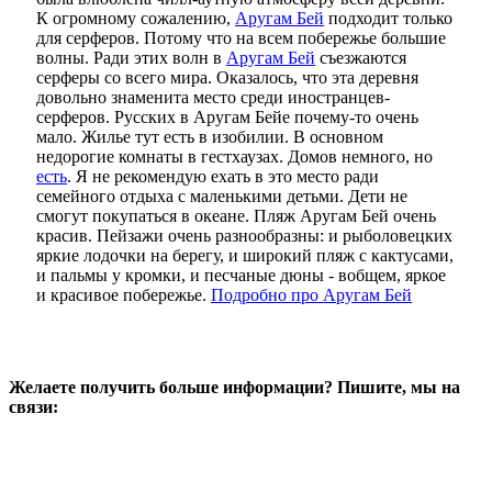
К огромному сожалению,
Аругам Бей
подходит только
для серферов. Потому что на всем побережье большие
волны. Ради этих волн в
Аругам Бей
съезжаются
серферы со всего мира. Оказалось, что эта деревня
довольно знаменита место среди иностранцев-
серферов. Русских в Аругам Бейе почему-то очень
мало. Жилье тут есть в изобилии. В основном
недорогие комнаты в гестхаузах. Домов немного, но
есть
. Я не рекомендую ехать в это место ради
семейного отдыха с маленькими детьми. Дети не
смогут покупаться в океане. Пляж Аругам Бей очень
красив. Пейзажи очень разнообразны: и рыболовецких
яркие лодочки на берегу, и широкий пляж с кактусами,
и пальмы у кромки, и песчаные дюны - вобщем, яркое
и красивое побережье.
Подробно про Аругам Бей
Желаете получить больше информации? Пишите, мы на
связи: