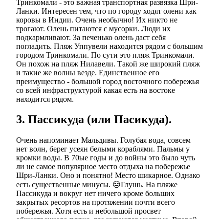
Тринкомали - это важная транспортная развязка Шри-
Ланки. Интересен тем, что по городу ходят олени как
коровы в Индии. Очень необычно! Их никто не
трогают. Олень питаются с мусорки. Люди их
подкармливают. За печенько олень даст себя
погладить. Пляж Уппувели находится рядом с большим
городом Тринкомали. По сути это пляж Тринкомали.
Он похож на пляж Нилавели. Такой же широкий пляж
и такие же волны везде. Единственное его
преимущество - большой город восточного побережья
со всей инфраструктурой какая есть на востоке
находится рядом.
3. Пассикуда (или Пасикуда).
Очень напоминает Мальдивы. Голубая вода, совсем
нет волн, берег усеян белыми кораблями. Пальмы у
кромки воды. В 70ые годы и до войны это было чуть
ли не самое популярное место отдыха на побережье
Шри-Ланки. Оно и понятно! Место шикарное. Однако
есть существенные минусы. 😑Глушь. На пляже
Пассикуда и вокруг нет ничего кроме больших
закрытых ресортов на протяжении почти всего
побережья. Хотя есть и небольшой просвет