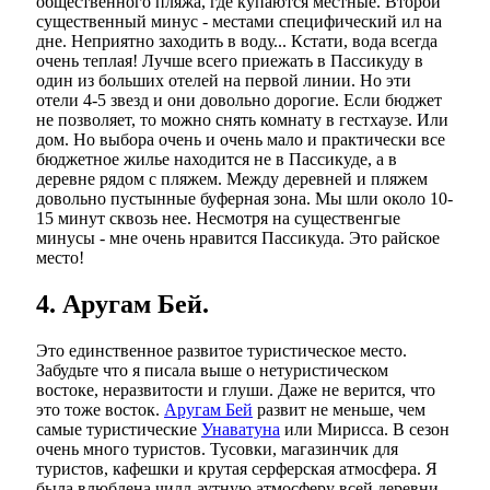
общественного пляжа, где купаются местные. Второй
существенный минус - местами специфический ил на
дне. Неприятно заходить в воду... Кстати, вода всегда
очень теплая! Лучше всего приежать в Пассикуду в
один из больших отелей на первой линии. Но эти
отели 4-5 звезд и они довольно дорогие. Если бюджет
не позволяет, то можно снять комнату в гестхаузе. Или
дом. Но выбора очень и очень мало и практически все
бюджетное жилье находится не в Пассикуде, а в
деревне рядом с пляжем. Между деревней и пляжем
довольно пустынные буферная зона. Мы шли около 10-
15 минут сквозь нее. Несмотря на существенгые
минусы - мне очень нравится Пассикуда. Это райское
место!
4. Аругам Бей.
Это единственное развитое туристическое место.
Забудьте что я писала выше о нетуристическом
востоке, неразвитости и глуши. Даже не верится, что
это тоже восток.
Аругам Бей
развит не меньше, чем
самые туристические
Унаватуна
или Мирисса. В сезон
очень много туристов. Тусовки, магазинчик для
туристов, кафешки и крутая серферская атмосфера. Я
была влюблена чилл-аутную атмосферу всей деревни.