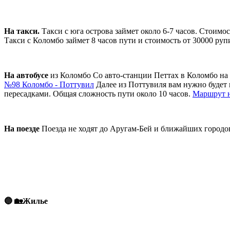
На такси.
Такси с юга острова займет около 6-7 часов. Стоимос
Такси с Коломбо займет 8 часов пути и стоимость от 30000 руп
На автобусе
из Коломбо Со авто-станции Петтах в Коломбо на 
№98 Коломбо - Поттувил
Далее из Поттувиля вам нужно будет 
пересадками. Общая сложность пути около 10 часов.
Маршрут н
На поезде
Поезда не ходят до Аругам-Бей и ближайших городов
🔵 🏡Жилье