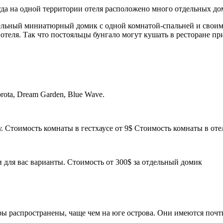
гда на одной территории отеля расположено много отдельных до
льный миниатюрный домик с одной комнатой-спальней и своим с
 отеля. Так что постояльцы бунгало могут кушать в ресторане п
prota, Dream Garden, Blue Wave.
. Стоимость комнаты в гестхаусе от 9$ Стоимость комнаты в отел
 для вас варианты. Стоимость от 300$ за отдельный домик
ры распространены, чаще чем на юге острова. Они имеются почти