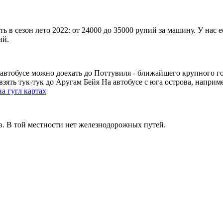
ть в сезон лето 2022: от 24000 до 35000 рупий за машину. У нас
ий.
автобусе можно доехать до Поттувиля - ближайшего крупного гор
взять тук-тук до Аругам Бейя На автобусе с юга острова, напри
а гугл картах
. В той местности нет железнодорожных путей.