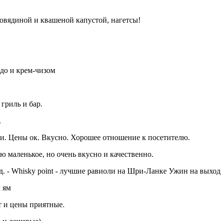
овядиной и квашеной капустой, нагетсы!
адо и крем-чизом
 гриль и бар.
.
ри. Цены ок. Вкусно. Хорошее отношение к посетителю.
ню маленькое, но очень вкусно и качественно.
уд. - Whisky point - лучшие равиоли на Шри-Ланке Ужин на выход
м ям
т и цены приятные.