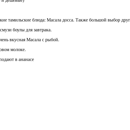
е и дешевые)
кие тамильские блюда: Масала досса. Также большой выбор друг
смузи боулы для завтрака.
 очень вкусная Масала с рыбой.
овом молоке.
 подают в ананасе