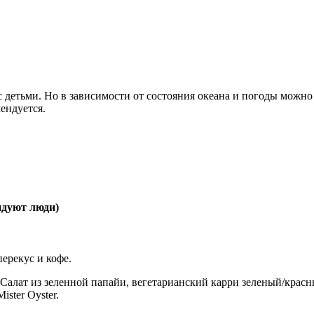
 детьми. Но в зависимости от состояния океана и погоды можно к
мендуется.
ндуют люди)
перекус и кофе.
 Салат из зеленной папайи, вегетарианский карри зеленый/красн
ister Oyster.