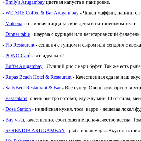
-
Emily's Arugambay
цветная капуста в панировке.
-
WE ARE Coffee & Bar Arugam bay
- Чикен маффин, панини с г
-
Maleena
- отличная пицца за свои деньги на тоненьком тесте.
-
Dinner table
- шаурма с курицей или вегетарианский фалафель.
-
Flo Restaurant
- сендвич с тунцом и сыром или сендвич с авок
-
PONO Café
- все идеально!
-
Buffet Arugambay
- Лучший рис с кари буфет. Так же есть рыба
-
Rupas Beach Hotel & Restaurant
- Качественная еда на наш вкус
-
SaltyBeer Restaurant & Bar
- Все супер. Очень комфортно внут
-
East falafel
, очень быстро готовят, еду жду мин 10 от силы, ме
-
Dosa Station
- индийская кухня, тоса, карри - дешевая локал ф
-
Bay vista
, качественно, соотношение цена-качество всегда. То
-
SERENDIB ARUGAMBAY
- рыба и кальмары. Вкусно готовя