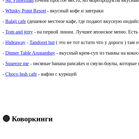
-
Mr. Fisherman
(очень простое место, но морепродукты вкусны
-
Whisky Point Resort
- вкусный кофе и завтраки
-
Balaji cafe
(дешевое местное кафе, где подают вкусную индийс
-
Tom and jerry
- на первой линии. Лучшее японское меню. Есть 
-
Hideaway
-
Tandoori hut
( это не тот кстати что у дороги ) там
-
Dinner Table Arugambay
- вкусный крем-суп из тыквы на кокос
-
Squeeze me
- овсяные banana pancakes и смузи-боулы, которые
-
Choco lush cafe
- вафли с курицей
🔵 Коворкинги