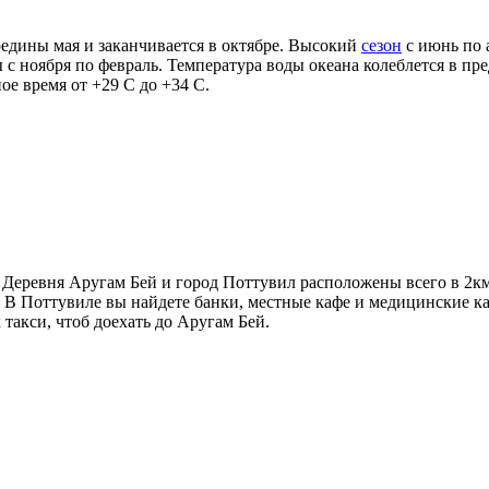
ередины мая и заканчивается в октябре. Высокий
сезон
с июнь по а
с ноября по февраль. Температура воды океана колеблется в пре
ое время от +29 С до +34 С.
Деревня Аругам Бей и город Поттувил расположены всего в 2км д
В Поттувиле вы найдете банки, местные кафе и медицинские каб
 такси, чтоб доехать до Аругам Бей.