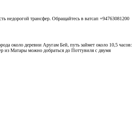
 есть недорогой трансфер. Обращайтесь в ватсап +94763081200
ода около деревни Аругам Бей, путь займет около 10,5 часов:
мер из Матары можно добраться до Поттувиля с двумя