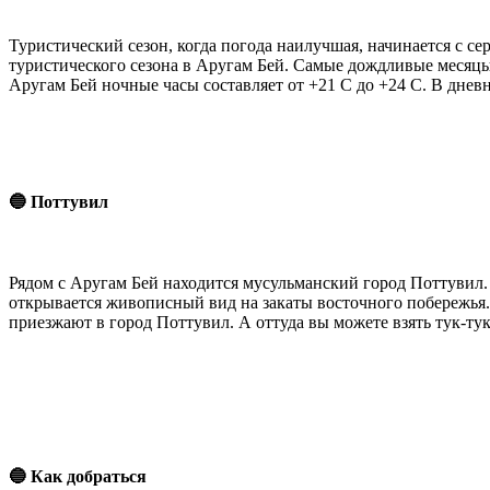
Туристический сезон, когда погода наилучшая, начинается с с
туристического сезона в Аругам Бей. Самые дождливые месяцы 
Аругам Бей ночные часы составляет от +21 С до +24 С. В дневн
🔵 Поттувил
Рядом с Аругам Бей находится мусульманский город Поттувил. 
открывается живописный вид на закаты восточного побережья. 
приезжают в город Поттувил. А оттуда вы можете взять тук-тук
🔵 Как добраться