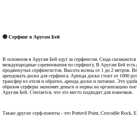
🔵 Серфинг в Аругам Бей
В основном в Аругам Бей едут за серфингом. Сюда сьезжаются 
международные соревнования по серфингу. В Аругам Бей есть ра
продвинутых серфингистов. Высота волны от 1 до 2 метров. Вес
арендовать доски для серфинга. Аренда доски стоит от 1000 ру
трансфер из отеля и обратно, аренда доски и питание. Это удо
образом серферы экономят деньги и нервы на организацию поез
Аругам Бей. Считается, что это место подходит для новичков.
Также другие серф-поинты - это Pottuvil Point, Crocodile Rock, E