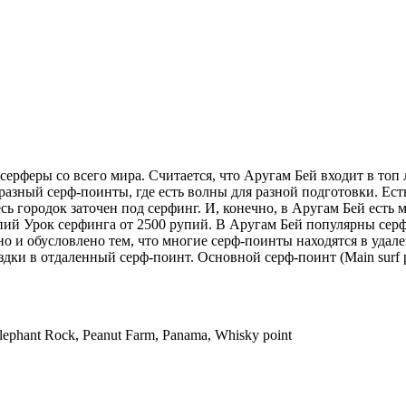
серферы со всего мира. Считается, что Аругам Бей входит в топ
зный серф-поинты, где есть волны для разной подготовки. Есть 
ь городок заточен под серфинг. И, конечно, в Аругам Бей есть 
пий Урок серфинга от 2500 рупий. В Аругам Бей популярны серф-
бно и обусловлено тем, что многие серф-поинты находятся в уда
дки в отдаленный серф-поинт. Основной серф-поинт (Main surf p
lephant Rock, Peanut Farm, Panama, Whisky point