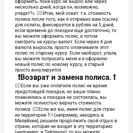
оформить, пока курс не вырос или через
несколько дней, когда он, возможно,
упадет?». 👍🏼Итак, мой совет: т.к. стоимость
полиса после того, как я отправил вам ссылку
для оплаты, фиксируется в рублях на 5 дней,
если времени до поездки еще достаточно, то
вы можете оформить полис, а потом
смотреть на курсы валют. Если через 4 дня
валюта выросла, просто оплачиваете этот
полис по старому курсу. Если наоборот, упала,
вы можете попросить меня и я оформлю
новый полис по новому курсу, а старый
просто аннулируется.
❗️Возврат и замена полиса. ❗️
👆🏻Если вы уже оплатили полис на время
предстоящей поездки, но ваши планы
поменялись и поездка не состоялась, вы
можете полностью вернуть стоимость
полиса. 👆🏻Если же вы, имея полис для стран
из территории T-I (например, находясь в
Малайзии), решили продолжить свой отдых в
стране, которая не входит в эту территорию
(например, в Тайланде), то вы можете