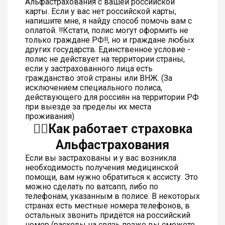
Альфастрахования с вашей российской
карты. Если у вас нет российской карты,
напишите мне, я найду способ помочь вам с
оплатой. ‼️Кстати, полис могут оформить не
только граждане РФ‼️, но и граждане любых
других государств. Единственное условие -
полис не действует на территории страны,
если у застрахованного лица есть
гражданство этой страны или ВНЖ. (За
исключением специального полиса,
действующего для россиян на территории РФ
при выезде за пределы их места
проживания)
👆🏻Как работает страховка
Альфастрахования
Если вы застрахованы и у вас возникла
необходимость получения медицинской
помощи, вам нужно обратиться к ассисту. Это
можно сделать по ватсапп, либо по
телефонам, указанным в полисе. В некоторых
странах есть местные номера телефонов, в
остальных звонить придётся на российский
номер (расходы на связь позже вы сможете