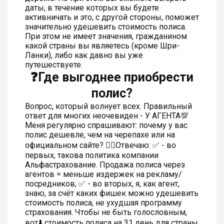
даты, в течение которых вы будете
активничать и это, с другой стороны, поможет
значительно удешевить стоимость полиса.
При этом не имеет значения, гражданином
какой страны вы являетесь (кроме Шри-
Ланки), либо как давно вы уже
путешествуете.
❓Где выгоднее приобрести
полис?
Вопрос, который волнует всех. Правильный
ответ для многих неочевиден - У АГЕНТА💯
Меня регулярно спрашивают: почему у вас
полис дешевле, чем на черепахе или на
официальном сайте? ☝🏻Отвечаю: ✅ - во
первых, такова политика компании
Альфастрахование. Продажа полиса через
агентов = меньше издержек на рекламу/
посредников; ✅ - во вторых, я, как агент,
знаю, за счёт каких фишек можно удешевить
стоимость полиса, не ухудшая программу
страхования. Чтобы не быть голословным,
вот⬇️ стоимость полиса на 31 день для страны