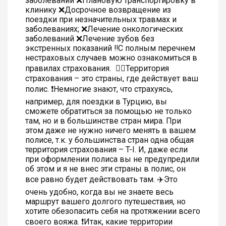
заболеваний ❌Плановую транспортировку в
клинику ❌Досрочное возвращение из
поездки при незначительных травмах и
заболеваниях; ❌Лечение онкологических
заболеваний ❌Лечение зубов без
экстренных показаний ‼️С полным перечнем
нестраховых случаев можно ознакомиться в
правилах страхования.
👆🏻Территория
страхования – это страны, где действует ваш
полис. ❗️Немногие знают, что страхуясь,
например, для поездки в Турцию, вы
сможете обратиться за помощью не только
там, но и в большинстве стран мира. При
этом даже не нужно ничего менять в вашем
полисе, т.к. у большинства стран одна общая
территория страхования – T-I. И, даже если
при оформлении полиса вы не предупредили
об этом и я не внес эти страны в полис, он
все равно будет действовать там. ✈️Это
очень удобно, когда вы не знаете весь
маршрут вашего долгого путешествия, но
хотите обезопасить себя на протяжении всего
своего вояжа. ❗️Итак, какие территории