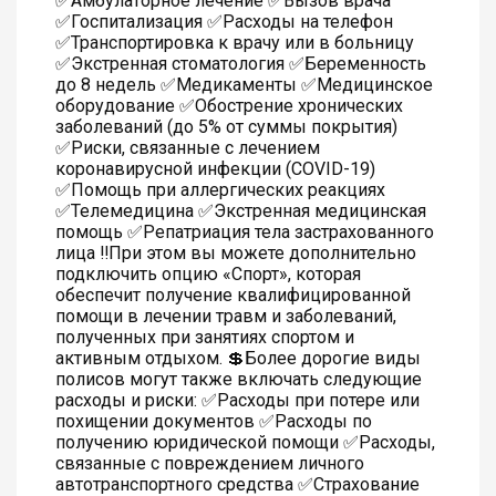
✅Амбулаторное лечение ✅Вызов врача
✅Госпитализация ✅Расходы на телефон
✅Транспортировка к врачу или в больницу
✅Экстренная стоматология ✅Беременность
до 8 недель ✅Медикаменты ✅Медицинское
оборудование ✅Обострение хронических
заболеваний (до 5% от суммы покрытия)
✅Риски, связанные с лечением
коронавирусной инфекции (COVID-19)
✅Помощь при аллергических реакциях
✅Телемедицина ✅Экстренная медицинская
помощь ✅Репатриация тела застрахованного
лица ‼️При этом вы можете дополнительно
подключить опцию «Спорт», которая
обеспечит получение квалифицированной
помощи в лечении травм и заболеваний,
полученных при занятиях спортом и
активным отдыхом. 💲Более дорогие виды
полисов могут также включать следующие
расходы и риски: ✅Расходы при потере или
похищении документов ✅Расходы по
получению юридической помощи ✅Расходы,
связанные с повреждением личного
автотранспортного средства ✅Страхование