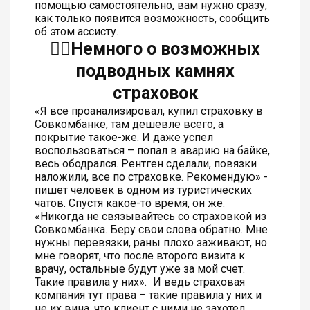
помощью самостоятельно, вам нужно сразу,
как только появится возможность, сообщить
об этом ассисту.
👆🏻Немного о возможных
подводных камнях
страховок
«Я все проанализировал, купил страховку в
Совкомбанке, там дешевле всего, а
покрытие такое-же. И даже успел
воспользоваться – попал в аварию на байке,
весь ободрался. Рентген сделали, повязки
наложили, все по страховке. Рекомендую» -
пишет человек в одном из туристических
чатов. Спустя какое-то время, он же:
«Никогда не связывайтесь со страховкой из
Совкомбанка. Беру свои слова обратно. Мне
нужны перевязки, раны плохо заживают, но
мне говорят, что после второго визита к
врачу, остальные будут уже за мой счет.
Такие правила у них».
И ведь страховая
компания тут права – такие правила у них и
не их вина, что клиент с ними не захотел