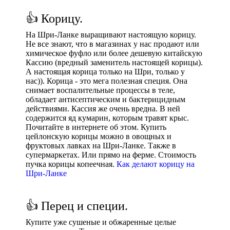
👍 Корицу.
На Шри-Ланке выращивают настоящую корицу.
Не все знают, что в магазинах у нас продают или
химическое фуфло или более дешевую китайскую
Кассию (вредный заменитель настоящей корицы).
А настоящая корица только на Шри, только у
нас)). Корица - это мега полезная специя. Она
снимает воспалительные процессы в теле,
обладает антисептическим и бактерицидным
действиями. Кассия же очень вредна. В ней
содержится яд кумарин, которым травят крыс.
Почитайте в интернете об этом. Купить
цейлонскую корицы можно в овощных и
фруктовых лавках на Шри-Ланке. Также в
супермаркетах. Или прямо на ферме. Стоимость
пучка корицы копеечная.
Как делают корицу на
Шри-Ланке
👍 Перец и специи.
Купите уже сушеные и обжаренные целые