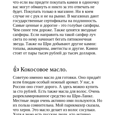
что если вы придете покупать камни в одиночку
вас могут обмануть и никто за это отвечать не
будет. Покупать только в магазине. Ни в коем
случае не с рук и не на рынке. В магазинах дают
государственные сертификаты на подлинность.
Самые ценные и дорогие - это голубые сапфиры.
Чем синее тем дороже. Также ценятся звездные
сапфиры. Если направить на такой сапфир луч
света по нему начинает бегать пятиконечная
звезда. Также на Шри добывают другие камни:
топазы, аквамарины, аметисты и другие. Камни
стоят от пары тысяч рублей до тысяч долларов.
👍 Кокосовое масло.
Советую именно масло для готовки. Оно придаёт
всем блюдам особый нежный аромат. У нас, в
России оно стоит дорого. А здесь можно купить
за сто рублей. Есть также масла для волос. Очень
разрекламированное средство на Шри-Ланке.
Местные люди очень активно ими пользуются. Но
их польза сомнительна. Мой парикмахер сказала,
что херня. Это масло делает из волос сосульки.
Хотя я знаю есть русские люди, кто активно