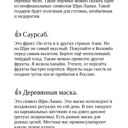
перчики чили. Такие перчики можно сказать один
из неофициальных символов Шри-Ланки. Такой
подарок будет полезным для готовки, необычным
и недорогим.
👍 Саурсаб.
Это фрукт. Он есть и в других странах Азии. Но
на Шри он самый вкусный. Покупайте в Коломбо
перед самым вылетом. Берите ещё непоспевший,
твёрдый плод. Также можно привезти другие
фрукты. Я возила папайю. Учтите, от перелёта
фрукты быстрее портятся. Фрукты надо съесть не
позднее чуток после прибытия в Россию.
👍 Деревянная маска.
Это символ Шри-Ланки. Эти маски используют в
колдовских ритуалах по сей день. В них танцуют
на карнавальных шествиях и на дэвел дансинг
(ритуал экзарцизма). Есть разные маски для
разных целей. Местные вас проконсультируют
какую лучше купить.