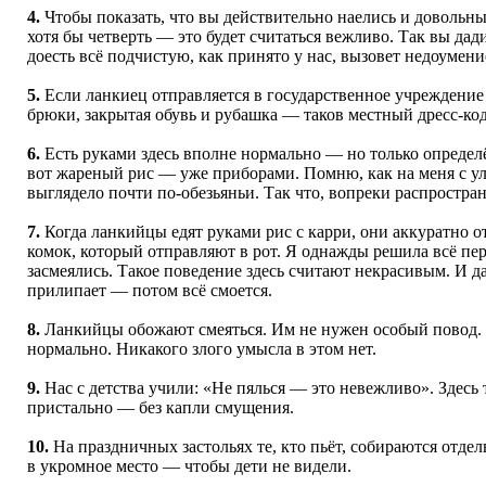
4.
Чтобы показать, что вы действительно наелись и довольны,
хотя бы четверть — это будет считаться вежливо. Так вы дад
доесть всё подчистую, как принято у нас, вызовет недоумени
5.
Если ланкиец отправляется в государственное учреждение 
брюки, закрытая обувь и рубашка — таков местный дресс-код
6.
Есть руками здесь вполне нормально — но только определ
вот жареный рис — уже приборами. Помню, как на меня с ул
выглядело почти по-обезьяньи. Так что, вопреки распростра
7.
Когда ланкийцы едят руками рис с карри, они аккуратно
комок, который отправляют в рот. Я однажды решила всё пер
засмеялись. Такое поведение здесь считают некрасивым. И д
прилипает — потом всё смоется.
8.
Ланкийцы обожают смеяться. Им не нужен особый повод. И
нормально. Никакого злого умысла в этом нет.
9.
Нас с детства учили: «Не пялься — это невежливо». Здесь 
пристально — без капли смущения.
10.
На праздничных застольях те, кто пьёт, собираются отдел
в укромное место — чтобы дети не видели.