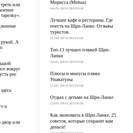
Мирисса (Mirissa)
 треть или
40676 ПРОСМОТРОВ
емление
 тарелку».
Лучшие кафе и рестораны. Где
 длинные
поесть на Шри-Ланке. Отзывы
туристов.
31348 ПРОСМОТРОВ
 рукой. А
то
Топ-13 лучших пляжей Шри-
Ланки
30303 ПРОСМОТРОВ
льшой
все вокруг
Плюсы и минусы пляжа
усть рис
Унаватуны
27587 ПРОСМОТРОВ
 здесь
Отдых с детьми на Шри-Ланке
25009 ПРОСМОТРОВ
го и
Как экономить в Шри-Ланке. 25
советов, которые сохранят вам
о двор или
деньги!