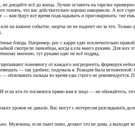
 не доедайте всё до конца. Лучше оставить на тарелке примерно
ите понять, что вас действительно хорошо накормили. А вот стр
е — вам будут всё время подкладывать и приговаривать: «не ешь
или на важное событие, шорты он не наденет ни за что. Только
.
ённые блюда. Например, рис с карри едят исключительно правой
ыбкой смотрели ланкийцы, когда я ела манго руками. Для них э
нённому мнению, тут руками едят не всё подряд.
 отщипывают понемногу от каждого ингредиента, формируя небо
емешать — так удобнее, подумала я. Реакция была мгновенной: 
а — облизывать пальцы во время еды строго не рекомендуется. П
 если кто-то посмеялся прямо вам в лицо — не обижайтесь, это
таких уроков не давали. Вас могут с интересом разглядывать дол
ьно. Мужчины, если пьют пиво, делают это не дома, а выходят в