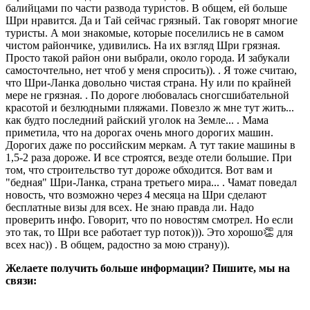
балийцами по части развода туристов. В общем, ей больше
Шри нравится. Да и Тай сейчас грязный. Так говорят многие
туристы. А мои знакомые, которые поселились не в самом
чистом райончике, удивились. На их взгляд Шри грязная.
Просто такой район они выбрали, около города. И забукали
самосточтельно, нет чтоб у меня спросить)). . Я тоже считаю,
что Шри-Ланка довольно чистая страна. Ну или по крайней
мере не грязная. . По дороге любовалась сногсшибательной
красотой и безлюдными пляжами. Повезло ж мне тут жить...
как будто последний райский уголок на Земле... . Мама
приметила, что на дорогах очень много дорогих машин.
Дорогих даже по российским меркам. А тут такие машины в
1,5-2 раза дороже. И все строятся, везде отели большие. При
том, что строительство тут дороже обходится. Вот вам и
"бедная" Шри-Ланка, страна третьего мира... . Чамат поведал
новость, что возможно через 4 месяца на Шри сделают
бесплатные визы для всех. Не знаю правда ли. Надо
проверить инфо. Говорит, что по новостям смотрел. Но если
это так, то Шри все работает тур поток))). Это хорошо👏 для
всех нас)) . В общем, радостно за мою страну)).
Желаете получить больше информации? Пишите, мы на
связи: