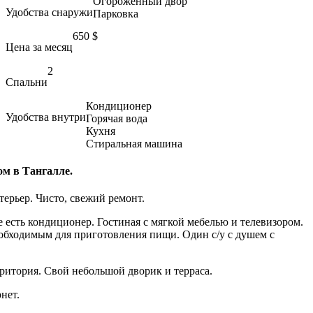
Огороженный двор
Удобства снаружи
Парковка
650
$
Цена за месяц
2
Спальни
Кондиционер
Удобства внутри
Горячая вода
Кухня
Стиральная машина
м в Тангалле.
ерьер. Чисто, свежий ремонт.
 есть кондиционер. Гостиная с мягкой мебелью и телевизором.
еобходимым для приготовления пищи. Один с/у с душем с
ритория. Свой небольшой дворик и терраса.
нет.