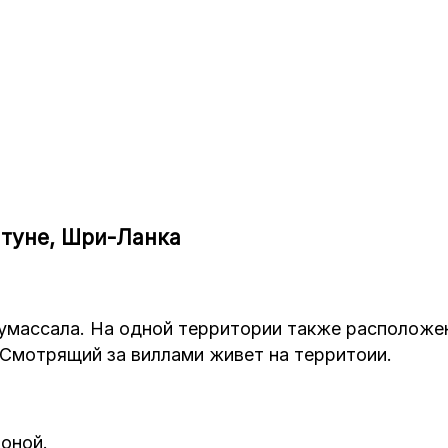
атуне, Шри-Ланка
 Румассала. На одной территории также располож
 Смотрящий за виллами живет на территоии.
зоной.