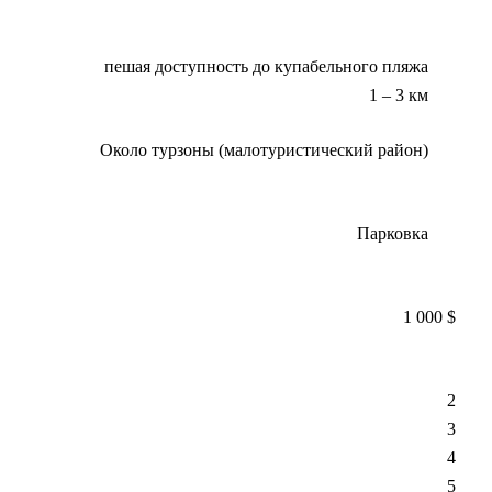
пешая доступность до купабельного пляжа
1 – 3 км
Около турзоны (малотуристический район)
Парковка
1 000
$
2
3
4
5