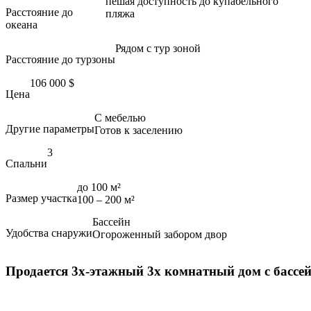
пешая доступность до купабельного
Расстояние до
пляжа
океана
Рядом с тур зоной
Расстояние до турзоны
106 000
$
Цена
С мебелью
Другие параметры
Готов к заселению
3
Спальни
до 100 м²
Размер участка
100 – 200 м²
Бассейн
Удобства снаружи
Огороженный забором двор
Продается 3х-этажный 3х комнатный дом с бассе