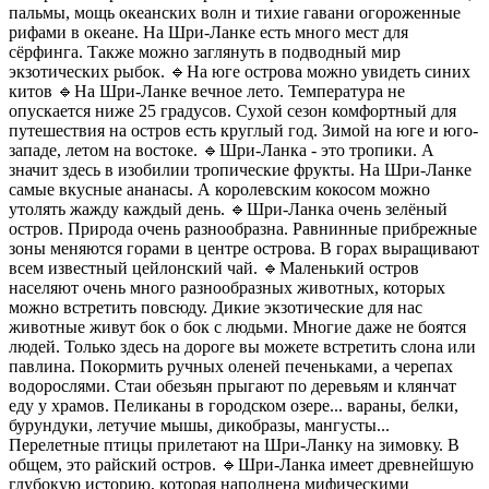
пальмы, мощь океанских волн и тихие гавани огороженные
рифами в океане. На Шри-Ланке есть много мест для
сёрфинга. Также можно заглянуть в подводный мир
экзотических рыбок. 🔹На юге острова можно увидеть синих
китов 🔹На Шри-Ланке вечное лето. Температура не
опускается ниже 25 градусов. Сухой сезон комфортный для
путешествия на остров есть круглый год. Зимой на юге и юго-
западе, летом на востоке. 🔹Шри-Ланка - это тропики. А
значит здесь в изобилии тропические фрукты. На Шри-Ланке
самые вкусные ананасы. А королевским кокосом можно
утолять жажду каждый день. 🔹Шри-Ланка очень зелёный
остров. Природа очень разнообразна. Равнинные прибрежные
зоны меняются горами в центре острова. В горах выращивают
всем известный цейлонский чай. 🔹Маленький остров
населяют очень много разнообразных животных, которых
можно встретить повсюду. Дикие экзотические для нас
животные живут бок о бок с людьми. Многие даже не боятся
людей. Только здесь на дороге вы можете встретить слона или
павлина. Покормить ручных оленей печеньками, а черепах
водорослями. Стаи обезьян прыгают по деревьям и клянчат
еду у храмов. Пеликаны в городском озере... вараны, белки,
бурундуки, летучие мышы, дикобразы, мангусты...
Перелетные птицы прилетают на Шри-Ланку на зимовку. В
общем, это райский остров. 🔹Шри-Ланка имеет древнейшую
глубокую историю, которая наполнена мифическими