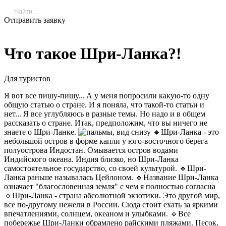
Отправить заявку
Что такое Шри-Ланка?!
Для туристов
Я вот все пишу-пишу... А у меня попросили какую-то одну
общую статью о стране. И я поняла, что такой-то статьи и
нет... Я все углубляюсь в разные темы. Но надо и в общем
рассказать о стране. Итак, предположим, что вы ничего не
знаете о Шри-Ланке.
🔹Шри-Ланка - это
небольшой остров в форме капли у юго-восточного берега
полуострова Индостан. Омывается остров водами
Индийского океана. Индия близко, но Шри-Ланка
самостоятельное государство, со своей культурой. 🔹Шри-
Ланка раньше называлась Цейлоном. 🔹Название Шри-Ланка
означает "благословенная земля" с чем я полностью согласна
🔹Шри-Ланка - страна абсолютной экзотики. Это другой мир,
все по-другому нежели в России. Сюда стоит ехать за яркими
впечатлениями, солнцем, океаном и улыбками. 🔹Все
побережье Шри-Ланки обрамлено райскими пляжами. Песок,