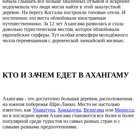
начала слышать все больше хвалебных отзывов и искренне
недоумевала что люди могли найти в этой захолустной
деревне. На берегу Коггалы построили топовые отели. И
постепенно эти места облюбовали иностранные
путешественники. За 12 лет Ахангама развилась и стала
довольно туристическим местом, которое облюбовали
европейские серферы. Тут особая атмосфера молодёжного
чилла перемешанная с деревенской ланкийской жизнью.
КТО И ЗАЧЕМ ЕДЕТ В АХАНГАМУ
Ахангама - это достаточно большая деревня, расположенная
на южном побережье Шри-Ланки. Место не настолько
известно, как
Унаватуна
,
Хиккадува
,
Велигама
или
Мирисса
,
но в последнее время Ахангама становится все более и более
популярной среди туристов из самых разных стран и с
самыми разными предпочтениями.