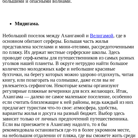
большими и опасными волнами.
Мидигама.
Небольшой поселок между Ахангамой и
Велигамой
, где в
основном обитают серферы. Большая часть жилья
представлена хостелами и мини-отелями, рассредоточенными
по пляжу. Их держат местные серферские школы. Здесь
проводят серф-кемпы для путешественников из самых разных
уголков нашей планеты. В округе нетрудно найти большое
количество молодежных кафе и небольшие красивые
бухточки, на берегу которых можно здорово отдохнуть, читая
книгу, или позагорать на солнышке, даже если вы не
увлекаетесь серфингом. Некоторые кемпы организуют
регулярные пляжные вечеринки для всех желающих. Итак,
Ахангама — далеко не самое маленькое поселение, особенно
если считать близлежащие к ней районы, ведь каждый из них
предлагает туристам что-то свое: атмосфера, удобства,
варианты жилья и досуга на разный бюджет. Выбор здесь
зависит только от личных предпочтений путешественника.
Если вы приезжаете в Ахангаму надолго, то я бы
рекомендовала остановиться где-то в более укромном месте,
на небольшом отдалении от пляжа, где вы сможете жить среди