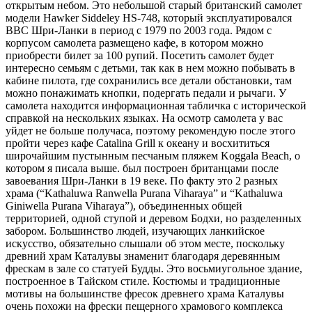
открытым небом. Это небольшой старый британский самолет
модели Hawker Siddeley HS-748, который эксплуатировался
ВВС Шри-Ланки в период с 1979 по 2003 года. Рядом с
корпусом самолета размещено кафе, в котором можно
приобрести билет за 100 рупий. Посетить самолет будет
интересно семьям с детьми, так как в нем можно побывать в
кабине пилота, где сохранились все детали обстановки, там
можно понажимать кнопки, подергать педали и рычаги. У
самолета находится информационная табличка с исторической
справкой на нескольких языках. На осмотр самолета у вас
уйдет не больше получаса, поэтому рекомендую после этого
пройти через кафе Catalina Grill к океану и восхититься
широчайшим пустынным песчаным пляжем Koggala Beach, о
котором я писала выше. был построен британцами после
завоевания Шри-Ланки в 19 веке. По факту это 2 разных
храма (“Kathaluwa Ranwella Purana Viharaya” и “Kathaluwa
Giniwella Purana Viharaya”), объединенных общей
территорией, одной ступой и деревом Бодхи, но разделенных
забором. Большинство людей, изучающих ланкийское
искусство, обязательно слышали об этом месте, поскольку
древний храм Каталувы знаменит благодаря деревянным
фрескам в зале со статуей Будды. Это восьмиугольное здание,
построенное в Тайском стиле. Костюмы и традиционные
мотивы на большинстве фресок древнего храма Каталувы
очень похожи на фрески пещерного храмового комплекса