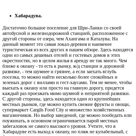
Хабарадува.
Достаточно большое поселение для Шри-Ланки со своей
автобусной и железнодорожной станцией, расположенное с
другой стороны от озера, чем Ахангама и Каталува. На
данный момент это самая локал-деревня и наименее
туристическая из всех других в нашем обзоре. Здесь находятся
одни из самых дешевых отелей и гостевых домов в этих
окрестностях, но в целом жилья в аренду не так много. Чем
ближе к океану - то есть к рынку, ж/д станции и дорожной
развязке, - тем шумнее и грязнее, а если заехать вглубь
поселка, то можно найти несколько более спокойных и
зеленых дорог с виллами и гест-хаусами. Тем не менее, чтобы
выехать к океану или просто на главную дорогу, придется
каждый раз проезжать мимо шумной и неприятной развязки.
С другой стороны, здесь находится один из крупнейших
местных рынков, где можно купить свежие фрукты и овощи,
супермаркет Cargils Food City и множество хозяйственных
магазинчиков. Но выбор заведений, где можно пообедать или
поужинать, в основном ограничивается парой местных
забегаловок не самого высокого уровня. Учтите, что в
Хабарадуве есть выход к океану, но пляж не купабельный, с