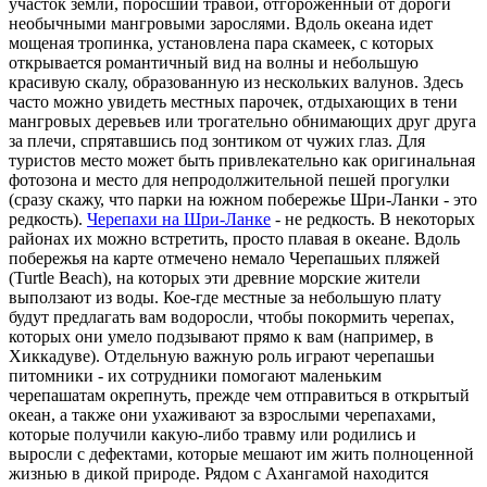
участок земли, поросший травой, отгороженный от дороги
необычными мангровыми зарослями. Вдоль океана идет
мощеная тропинка, установлена пара скамеек, с которых
открывается романтичный вид на волны и небольшую
красивую скалу, образованную из нескольких валунов. Здесь
часто можно увидеть местных парочек, отдыхающих в тени
мангровых деревьев или трогательно обнимающих друг друга
за плечи, спрятавшись под зонтиком от чужих глаз. Для
туристов место может быть привлекательно как оригинальная
фотозона и место для непродолжительной пешей прогулки
(сразу скажу, что парки на южном побережье Шри-Ланки - это
редкость).
Черепахи на Шри-Ланке
- не редкость. В некоторых
районах их можно встретить, просто плавая в океане. Вдоль
побережья на карте отмечено немало Черепашьих пляжей
(Turtle Beach), на которых эти древние морские жители
выползают из воды. Кое-где местные за небольшую плату
будут предлагать вам водоросли, чтобы покормить черепах,
которых они умело подзывают прямо к вам (например, в
Хиккадуве). Отдельную важную роль играют черепашьи
питомники - их сотрудники помогают маленьким
черепашатам окрепнуть, прежде чем отправиться в открытый
океан, а также они ухаживают за взрослыми черепахами,
которые получили какую-либо травму или родились и
выросли с дефектами, которые мешают им жить полноценной
жизнью в дикой природе. Рядом с Ахангамой находится