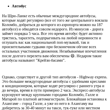
Автобус
На Шри-Ланке есть обычные междугородние автобусы,
которые ходят регулярно (все от того же центрального вокзала
Коломбо, добраться до которого из аэропорта можно на 187
автобусе) и обходятся совсем недорого. Из минусов - дорога
займет порядка 5 часа. Все это время автобус будет активно
трястись, тарахтеть, подпрыгивать на любой неровности и
оглушать вас как национальной поп-музыкой, так и
пронзительными гудками при бесконечном обгоне всех
остальных участников движения. Незабываемые впечатления
после долгого перелета вам обеспечены 😄. Недаром такие
автобусы называют "Крейзи-басами".
Однако, существует и другой тип автобусов - Highway express.
Это большие междугородные автобусы с удобными креслами
и кондиционером, которые ходят регулярно с раннего утра и
до вечера, время в пути примерно 2 часа. Экспресс-автобусы
курсируют между крупными городами Коломбо, Галле и
Матарой по платной автомагистрали. Ближайшая остановка к
Ахангаме – город Галле, а уже из него в Ахангаму вы
доберетесь за 30-40 минут на такси, тук-туке или местном