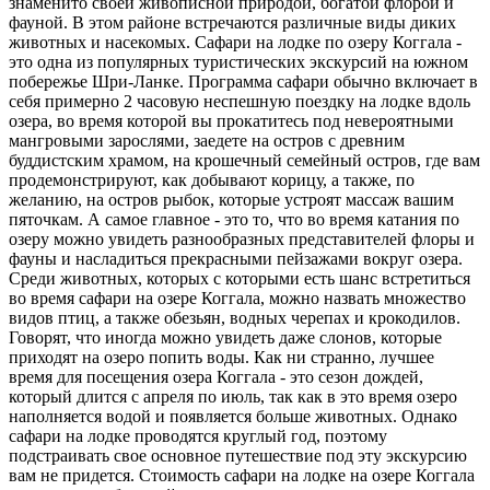
знаменито своей живописной природой, богатой флорой и
фауной. В этом районе встречаются различные виды диких
животных и насекомых. Сафари на лодке по озеру Коггала -
это одна из популярных туристических экскурсий на южном
побережье Шри-Ланке. Программа сафари обычно включает в
себя примерно 2 часовую неспешную поездку на лодке вдоль
озера, во время которой вы прокатитесь под невероятными
мангровыми зарослями, заедете на остров с древним
буддистским храмом, на крошечный семейный остров, где вам
продемонстрируют, как добывают корицу, а также, по
желанию, на остров рыбок, которые устроят массаж вашим
пяточкам. А самое главное - это то, что во время катания по
озеру можно увидеть разнообразных представителей флоры и
фауны и насладиться прекрасными пейзажами вокруг озера.
Среди животных, которых с которыми есть шанс встретиться
во время сафари на озере Коггала, можно назвать множество
видов птиц, а также обезьян, водных черепах и крокодилов.
Говорят, что иногда можно увидеть даже слонов, которые
приходят на озеро попить воды. Как ни странно, лучшее
время для посещения озера Коггала - это сезон дождей,
который длится с апреля по июль, так как в это время озеро
наполняется водой и появляется больше животных. Однако
сафари на лодке проводятся круглый год, поэтому
подстраивать свое основное путешествие под эту экскурсию
вам не придется. Стоимость сафари на лодке на озере Коггала