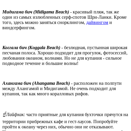
Мидигама бич (Midigama Beach)
- красивый пляж, так же
один из самых излюбленных серф-спотов Шри-Ланки. Кроме
того, здесь можно заняться снорклингом,
дайвингом
и
виндсерфингом.
Коггала бич (Koggala Beach)
- безлюдная, пустынная широкая
песчаная полоса. Хорошо подходит для прогулок, фотосессий,
любования океаном, волнами. Но не для купания - сильное
подводное течение и большие волны!
Ахангама бич (Ahangama Beach)
- расположен на полпути
между Ахангамой и Мидигамой. Не очень подходит для
купания, так как много коралловых рифов.
☝️Лайфхак:
часто приятные для купания бухточки прячутся на
территории прибрежных кафе и гест-хаусов. Попробуйте
пройти к океану через них, обычно они не отказывают.