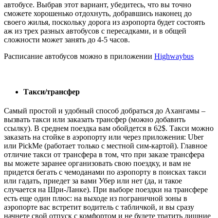
автобусе. Выбрав этот вариант, убедитесь, что вы точно
сможете хорошенько отдохнуть, добравшись наконец до
своего жилья, поскольку дорога из аэропорта будет состоять
аж из трех разных автобусов с пересадками, и в общей
сложности может занять до 4-5 часов.
Расписание автобусов можно в приложении
Highwaybus
Такси/трансфер
Самый простой и удобный способ добраться до Ахангамы –
вызвать такси или заказать трансфер (можно добавить
ссылку). В среднем поездка вам обойдется в 62$. Такси можно
заказать на стойке в аэропорту или через приложения: Uber
или PickMe (работает только с местной сим-картой). Главное
отличие такси от трансфера в том, что при заказе трансфера
вы можете заранее организовать свою поездку, и вам не
придется бегать с чемоданами по аэропорту в поисках такси
или гадать, приедет за вами Убер или нет (да, и такое
случается на Шри-Ланке). При выборе поездки на трансфере
есть еще один плюс: на выходе из пограничной зоны в
аэропорте вас встретит водитель с табличкой, и вы сразу
начнете свой отпуск с комфортом и не будете тратить лишние