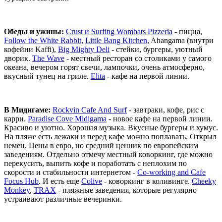
Обеды и ужины:
Crust и Surfing Wombats Pizzeria
- пицца,
Follow the White Rabbit
,
Little Bang Kitchen
, Ahangama (внутри
кофейни Kaffi),
Big Mighty Deli
- стейки, бургеры, уютный
дворик.
The Wave
- местный ресторан со столиками у самого
океана, вечером горят свечи, лампочки, очень атмосферно,
вкусный тунец на гриле.
Elita
- кафе на первой линии.
В Мидигаме:
Rockvin Cafe And Surf
- завтраки, кофе, рис с
карри.
Paradise Cove Midigama
- новое кафе на первой линии.
Красиво и уютно. Хорошая музыка. Вкусные бургеры и хумус.
На пляже есть лежаки и перед кафе можно поплавать. Открыл
немец. Цены в евро, но средний ценник по европейским
заведениям. Отдельно отмечу местный коворкинг, где можно
перекусить, выпить кофе и поработать с неплохим по
скорости и стабильности интернетом -
Co-working and Cafe
Focus Hub
. И есть еще
Colive
- коворкинг в коливинге.
Cheeky
Monkey
,
TRAX
- пляжные заведения, которые регулярно
устраивают различные вечеринки.