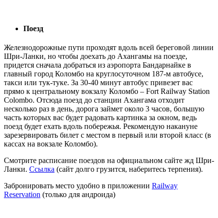
Поезд
Железнодорожные пути проходят вдоль всей береговой линии
Шри-Ланки, но чтобы доехать до Ахангамы на поезде,
придется сначала добраться из аэропорта Бандарнайке в
главный город Коломбо на круглосуточном 187-м автобусе,
такси или тук-туке. За 30-40 минут автобус привезет вас
прямо к центральному вокзалу Коломбо – Fort Railway Station
Colombo. Отсюда поезд до станции Ахангама отходит
несколько раз в день, дорога займет около 3 часов, большую
часть которых вас будет радовать картинка за окном, ведь
поезд будет ехать вдоль побережья. Рекомендую накануне
зарезервировать билет с местом в первый или второй класс (в
кассах на вокзале Коломбо).
Смотрите расписание поездов на официальном сайте жд Шри-
Ланки.
Ссылка
(сайт долго грузится, наберитесь терпения).
Забронировать место удобно в приложении
Railway
Reservation
(только для андроида)