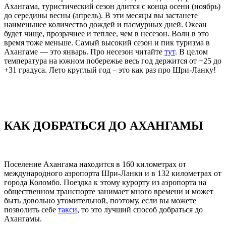
Ахангама, туристический сезон длится с конца осени (ноябрь)
до середины весны (апрель). В эти месяцы вы застанете
наименьшее количество дождей и пасмурных дней. Океан
будет чище, прозрачнее и теплее, чем в несезон. Волн в это
время тоже меньше. Самый высокий сезон и пик туризма в
Ахангаме — это январь. Про несезон читайте
тут
. В целом
температура на южном побережье весь год держится от +25 до
+31 градуса. Лето круглый год – это как раз про Шри-Ланку!
КАК ДОБРАТЬСЯ ДО АХАНГАМЫ
Поселение Ахангама находится в 160 километрах от
международного аэропорта Шри-Ланки и в 132 километрах от
города Коломбо. Поездка к этому курорту из аэропорта на
общественном транспорте занимает много времени и может
быть довольно утомительной, поэтому, если вы можете
позволить себе
такси
, то это лучший способ добраться до
Ахангамы.