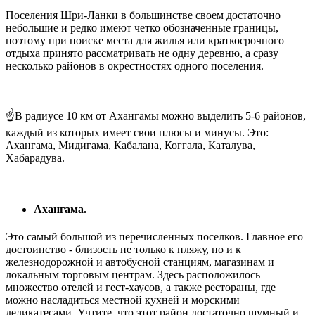
Поселения Шри-Ланки в большинстве своем достаточно
небольшие и редко имеют четко обозначенные границы,
поэтому при поиске места для жилья или краткосрочного
отдыха принято рассматривать не одну деревню, а сразу
несколько районов в окрестностях одного поселения.
☝️В радиусе 10 км от Ахангамы можно выделить 5-6 районов,
каждый из которых имеет свои плюсы и минусы. Это:
Ахангама, Мидигама, Кабалана, Коггала, Каталува,
Хабарадува.
Ахангама.
Это самый большой из перечисленных поселков. Главное его
достоинство - близость не только к пляжу, но и к
железнодорожной и автобусной станциям, магазинам и
локальным торговым центрам. Здесь расположилось
множество отелей и гест-хаусов, а также рестораны, где
можно насладиться местной кухней и морскими
деликатесами. Учтите, что этот район достаточно шумный и