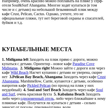
Например, очень красиво можно поплавать на пляже у серф-
отеля Soul&Surf Ahangama. Многие ходят купаться (в том
числе и с детьми) на небольшой безымянный пляж между
кафе Crust, Pelican, Cactus. Однако, учтите, это не
официальные пляжи, тут нет береговой охраны и спасателей,
буйков и т.д.
КУПАБЕЛЬНЫЕ МЕСТА
1. Midigama left
Заходить на пляж прямо с дороги, можно
купаться с детьми. Ориентир - новое кафе
Paradise Cove
Midigama
.
2. Midigama right
Можно зайти с дороги или через
кафе
Wild Beach
Насчет купания с детьми не уверена, скорее
нет
3.Pelican Bay Beach, Ahangama
Заходить через кафе
Crust
Ahangama
, Marshmellow, Carrie, купаются с детьми, особенно
напротив кафе
Pickled Pelican
(но проход на пляж у них
неудобный)
4. Soul and Surf Beach
Заходить через кафе
Soul
and Surf
, очень красивая бухта
5. Kabalana Beach
Заходить
либо через
одноименный отель
, либо через ближайшие к нему
пляжные кафе. Получится ли купаться с детьми - сильно
зависит от погоды, прилива/отлива, волн.