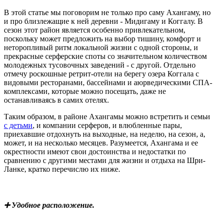
В этой статье мы поговорим не только про саму Ахангаму, но
и про близлежащие к ней деревни - Мидигаму и Коггалу. В
сезон этот район является особенно привлекательном,
поскольку может предложить на выбор тишину, комфорт и
неторопливый ритм локальной жизни с одной стороны, и
прекрасные серферские споты со значительном количеством
молодежных тусовочных заведений - с другой. Отдельно
отмечу роскошные ретрит-отели на берегу озера Коггала с
видовыми ресторанами, бассейнами и аюрведическими СПА-
комплексами, которые можно посещать, даже не
останавливаясь в самих отелях.
Таким образом, в районе Ахангамы можно встретить и семьи
с детьми
, и компании серферов, и влюбленные пары,
приехавшие отдохнуть на выходные, на неделю, на сезон, а,
может, и на несколько месяцев. Разумеется, Ахангама и ее
окрестности имеют свои достоинства и недостатки по
сравнению с другими местами для жизни и отдыха на Шри-
Ланке, кратко перечислю их ниже.
➕ Удобное расположение.