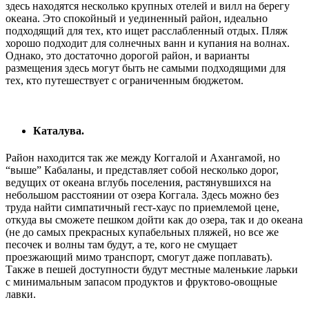
здесь находятся несколько крупных отелей и вилл на берегу
океана. Это спокойный и уединенный район, идеально
подходящий для тех, кто ищет расслабленный отдых. Пляж
хорошо подходит для солнечных ванн и купания на волнах.
Однако, это достаточно дорогой район, и варианты
размещения здесь могут быть не самыми подходящими для
тех, кто путешествует с ограниченным бюджетом.
Каталува.
Район находится так же между Коггалой и Ахангамой, но
“выше” Кабаланы, и представляет собой несколько дорог,
ведущих от океана вглубь поселения, растянувшихся на
небольшом расстоянии от озера Коггала. Здесь можно без
труда найти симпатичный гест-хаус по приемлемой цене,
откуда вы сможете пешком дойти как до озера, так и до океана
(не до самых прекрасных купабельных пляжей, но все же
песочек и волны там будут, а те, кого не смущает
проезжающий мимо транспорт, смогут даже поплавать).
Также в пешей доступности будут местные маленькие ларьки
с минимальным запасом продуктов и фруктово-овощные
лавки.