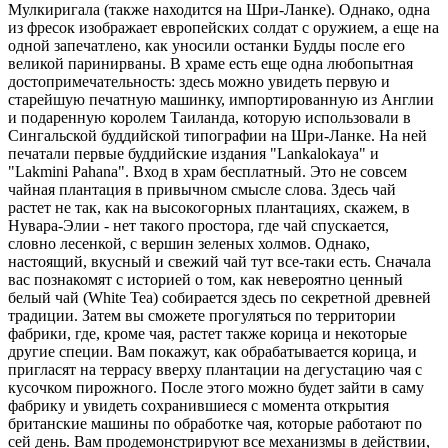
Мулкиригала (также находится на Шри-Ланке). Однако, одна
из фресок изображает европейских солдат с оружием, а еще на
одной запечатлено, как уносили останки Будды после его
великой паринирваны. В храме есть еще одна любопытная
достопримечательность: здесь можно увидеть первую и
старейшую печатную машинку, импортированную из Англии
и подаренную королем Таиланда, которую использовали в
Сингальской буддийской типографии на Шри-Ланке. На ней
печатали первые буддийские издания "Lankalokaya" и
"Lakmini Pahana". Вход в храм бесплатный. Это не совсем
чайная плантация в привычном смысле слова. Здесь чай
растет не так, как на высокогорных плантациях, скажем, в
Нувара-Элии - нет такого простора, где чай спускается,
словно лесенкой, с вершин зеленых холмов. Однако,
настоящий, вкусный и свежий чай тут все-таки есть. Сначала
вас познакомят с историей о том, как невероятно ценный
белый чай (White Tea) собирается здесь по секретной древней
традиции. Затем вы сможете прогуляться по территории
фабрики, где, кроме чая, растет также корица и некоторые
другие специи. Вам покажут, как обрабатывается корица, и
пригласят на террасу вверху плантации на дегустацию чая с
кусочком пирожного. После этого можно будет зайти в саму
фабрику и увидеть сохранившиеся с момента открытия
британские машины по обработке чая, которые работают по
сей день. Вам продемонстрируют все механизмы в действии,