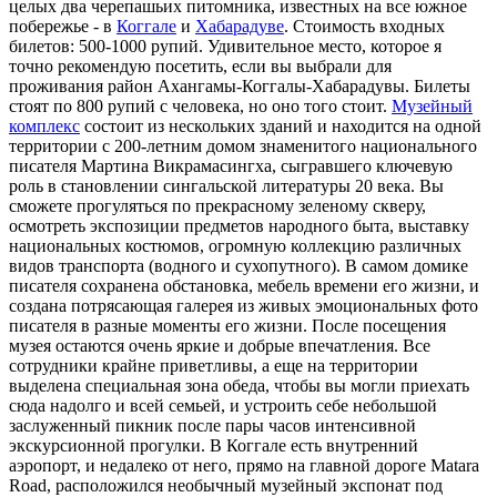
целых два черепашьих питомника, известных на все южное
побережье - в
Коггале
и
Хабарадуве
. Стоимость входных
билетов: 500-1000 рупий. Удивительное место, которое я
точно рекомендую посетить, если вы выбрали для
проживания район Ахангамы-Коггалы-Хабарадувы. Билеты
стоят по 800 рупий с человека, но оно того стоит.
Музейный
комплекс
состоит из нескольких зданий и находится на одной
территории с 200-летним домом знаменитого национального
писателя Мартина Викрамасингха, сыгравшего ключевую
роль в становлении сингальской литературы 20 века. Вы
сможете прогуляться по прекрасному зеленому скверу,
осмотреть экспозиции предметов народного быта, выставку
национальных костюмов, огромную коллекцию различных
видов транспорта (водного и сухопутного). В самом домике
писателя сохранена обстановка, мебель времени его жизни, и
создана потрясающая галерея из живых эмоциональных фото
писателя в разные моменты его жизни. После посещения
музея остаются очень яркие и добрые впечатления. Все
сотрудники крайне приветливы, а еще на территории
выделена специальная зона обеда, чтобы вы могли приехать
сюда надолго и всей семьей, и устроить себе небольшой
заслуженный пикник после пары часов интенсивной
экскурсионной прогулки. В Коггале есть внутренний
аэропорт, и недалеко от него, прямо на главной дороге Matara
Road, расположился необычный музейный экспонат под