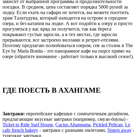
зависит от выбранной программы и продолжительности
поездки. В среднем, цена составляет порядка 5000 рупий за
лодку. Если ехать на сафари не хочется, вы можете посетить
храм Талатудува, который находится на острове в середине
озера, и без катания на лодке. А вот подойти к озеру и просто
прогуляться у вас вряд ли получится, так как берега
покрывают густые заросли, а в тех местах, где заросли
прерываются, все застроено виллами и ретрит-отелями.
Поэтому предлагаю полюбоваться озером, сев за столик в The
Eye by María Bonita - это панорамное кафе на пирсе прямо на
озере (обратите внимание - работает только в высокий сезон!).
ГДЕ ПОЕСТЬ В АХАНГАМЕ
Завтраки:
европейские кафешки с симпатичным дизайном,
предлагающие вкусные завтраки (например, смузи-боулы) -
Ticket to Ride Surf House
,
Cactus Ahangama
,
Pickled Pelican
,
Le
cafe french bakery
- завтраки c разными омлетами,
Sisters away
-
турецкие завтраки.