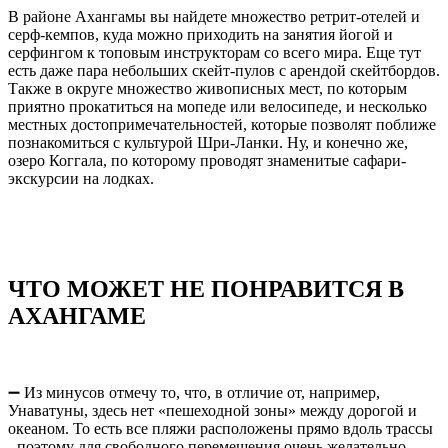
В районе Ахангамы вы найдете множество ретрит-отелей и
серф-кемпов, куда можно приходить на занятия йогой и
серфингом к топовым инструкторам со всего мира. Еще тут
есть даже пара небольших скейт-пулов с арендой скейтбордов.
Также в округе множество живописных мест, по которым
приятно прокатиться на мопеде или велосипеде, и несколько
местных достопримечательностей, которые позволят поближе
познакомиться с культурой Шри-Ланки. Ну, и конечно же,
озеро Коггала, по которому проводят знаменитые сафари-
экскурсии на лодках.
ЧТО МОЖЕТ НЕ ПОНРАВИТСЯ В
АХАНГАМЕ
➖ Из минусов отмечу то, что, в отличие от, например,
Унаватуны, здесь нет «пешеходной зоны» между дорогой и
океаном. То есть все пляжи расположены прямо вдоль трассы
- поэтому для свободного перемещения очень желательно